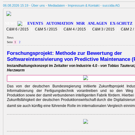
06.08.2026 15:19 -
Über uns
-
Mediadaten
-
Impressum & Kontakt
-
succidia AG
NEWS
EVENTS
AUTOMATION
MSR
ANLAGEN
EX-SCHUTZ
C&M 6 / 2015
C&M 5 / 2015
C&M 4 / 2015
C&M 3 / 2015
C&M 2 /
News
Seite
1
2
Forschungsprojekt: Methode zur Bewertung der
Softwareintensivierung von Predictive Maintenance 
Instandhaltungs­konzept im Zeitalter von Industrie 4.0 -
von Tobias Tauterat,
Herzwurm
Das von der deutschen Bundesregierung initiierte Zukunftsprojekt Indus
Informatisierung der Fertigungstechnik vorantreiben und so den Weg z
Produktion sowie der damit verbundenen intelligenten Fabrik fördern. Hierbei i
Zukunftsfähigkeit der deutschen Produktionswirtschaft durch die Digitalisierun
damit sie auch künftig eine führende Rolle im internationalen Vergleich einnim