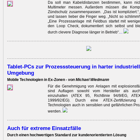
Da soll man Kabeldistanzen bestimmen, kann ni
Multimeter messen. Außerdem müssen die Komp
Zündschutz zusammenpassen. „Das ist kompliziert.“,
und lassen lieber die Finger weg. „Nicht so schlimm
„Eine Prozessanlage mit Feldbus startet mit weniger
den Loop Check, dokumentiert sich selbst und ble
durch clevere Diagnose länger in Betrieb“.
...
Tablet-PCs zur Prozesssteuerung in harter industriell
Umgebung
Mobile Technologien in Ex-Zonen -
von Michael Wiedmann
Für die Genehmigung von Anlagen mit explosionsfä
sind Auflagen sowohl vom Hersteller als auc
einzuhalten (ATEX 95, Richtlinie 94/9/EG, ATEX-B
1999/92/EG). Durch eine ATEX-Zertifizierun
Technologien auch in sensiblen und gefährlichen Pro
werden.
Auch für extreme Einsatzfälle
Durch einen hochwertigen Standard zur kundenorientierten Lösung