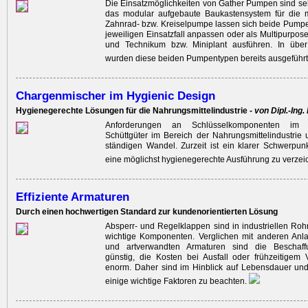
Die Einsatzmöglichkeiten von Gather Pumpen sind sehr
das modular aufgebaute Baukastensystem für die m
Zahnrad- bzw. Kreiselpumpe lassen sich beide Pump
jeweiligen Einsatzfall anpassen oder als Multipurpo
und Technikum bzw. Miniplant ausführen. In über
wurden diese beiden Pumpentypen bereits ausgeführ
Chargenmischer im Hygienic Design
Hygienegerechte Lösungen für die Nahrungsmittelindustrie -
von Dipl.-Ing
Anforderungen an Schlüsselkomponenten im 
Schüttgüter im Bereich der Nahrungsmittel­industrie
ständigen Wandel. Zurzeit ist ein klarer Schwerpunk
eine möglichst hygiene­gerechte Ausführung zu verze
Effiziente Armaturen
Durch einen hochwertigen Standard zur kundenorientierten Lösung
Absperr- und Regelklappen sind in industriellen Roh
wichtige Komponenten. Verglichen mit anderen Anl
und artverwandten Armaturen sind ­die Beschaff
günstig, die Kosten bei Ausfall oder frühzeitigem 
enorm. Daher sind im Hinblick auf Lebensdauer und W
einige wichtige Faktoren zu beachten.