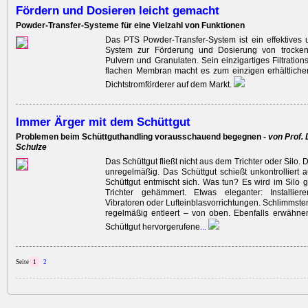
Fördern und Dosieren leicht gemacht
Powder-Transfer-Systeme für eine Vielzahl von Funktionen
Das PTS Powder-Transfer-System ist ein effektives 
System zur Förderung und Dosierung von trocke
Pulvern und Granulaten. Sein einzigartiges Filtration
flachen Membran macht es zum einzigen erhältlich
Dichtstromförderer auf dem Markt.
Immer Ärger mit dem Schüttgut
Problemen beim Schüttguthandling vorausschauend begegnen -
von Prof. 
Schulze
Das Schüttgut fließt nicht aus dem Trichter oder Silo. D
unregelmäßig. Das Schüttgut schießt unkontrolliert 
Schüttgut entmischt sich. Was tun? Es wird im Silo 
Trichter gehämmert. Etwas eleganter: Installiere
Vibratoren oder Lufteinblasvorrichtungen. Schlimmstenf
regelmäßig entleert – von oben. Ebenfalls er­wähne
Schüttgut hervorgerufene
...
Seite
1
2