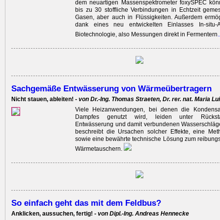
dem neuartigen Massenspektrometer foxySPEC kön
bis zu 30 stoffliche Verbindungen in Echtzeit gem
Gasen, aber auch in Flüssigkeiten. Außerdem er­mö
dank eines neu entwickelten Einlasses In-situ-
Biotechnologie, also Messungen direkt in Fermentern
.
Sachgemäße Entwässerung von Wärmeübertragern
Nicht stauen, ableiten! -
von Dr.-Ing. Thomas Straeten, Dr. rer. nat. Maria 
Viele Heizanwendungen, bei denen die Kondensa
Dampfes genutzt wird, leiden unter Rückst
Entwässerung und damit verbundenen Wasserschläge
beschreibt die Ursachen solcher Effekte, eine Me
sowie eine bewährte technische Lösung zum reibungs
Wärmetauschern.
So einfach geht das mit dem Feldbus?
Anklicken, aussuchen, fertig! -
von Dipl.-Ing. Andreas Hennecke