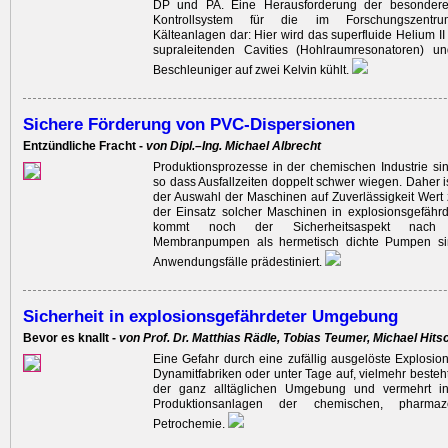
DP und PA. Eine Herausforderung der besonderen
Kontrollsystem für die im Forschungszentru
Kälteanlagen dar: Hier wird das superfluide Helium II
supraleitenden Cavities (Hohlraumresonatoren) 
Beschleuniger auf zwei Kelvin kühlt.
Sichere Förderung von PVC-Dispersionen
Entzündliche Fracht -
von Dipl.–Ing. Michael Albrecht
Produktionsprozesse in der chemischen Industrie sin
so dass Ausfallzeiten doppelt schwer wiegen. Daher is
der Auswahl der Maschinen auf Zuverlässigkeit Wert z
der Einsatz solcher Maschinen in explosionsgefähr
kommt noch der Sicherheitsaspekt nach
Membranpumpen als hermetisch dichte Pumpen sin
Anwendungsfälle prädestiniert.
Sicherheit in explosionsgefährdeter Umgebung
Bevor es knallt -
von Prof. Dr. Matthias Rädle, Tobias Teumer, Michael Hits
Eine Gefahr durch eine zufällig ausgelöste Explosion t
Dynamitfabriken oder unter Tage auf, vielmehr besteht
der ganz alltäglichen Umgebung und vermehrt i
Produktionsanlagen der chemischen, pharmaz
Petrochemie.