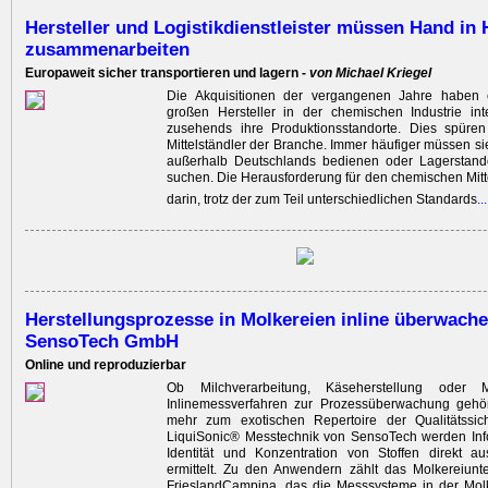
Hersteller und Logistikdienstleister müssen Hand in
zusammenarbeiten
Europaweit sicher transportieren und lagern -
von Michael Kriegel
Die Akquisitionen der vergangenen Jahre ­haben 
großen Hersteller in der chemischen Industrie inte
zusehends ihre Produktionsstandorte. Dies spüren
Mittelständler der Branche. Immer häufiger müssen s
außerhalb Deutschlands bedienen oder Lagerstand
suchen. Die Herausforderung für den chemischen Mitte
darin, trotz der zum Teil ­unterschiedlichen Standards
..
Herstellungsprozesse in Molkereien inline überwache
SensoTech GmbH
Online und reproduzierbar
Ob Milchverarbeitung, Käseherstellung oder Mo
Inlinemessverfahren zur Prozessüberwachung gehör
mehr zum exotischen Repertoire der Qualitätssic
LiquiSonic® Messtechnik von SensoTech werden Inf
Identität und Konzentration von Stoffen direkt 
ermittelt. Zu den Anwendern zählt das Molkerei­un
FrieslandCampina, das die Mess­systeme in der Mol