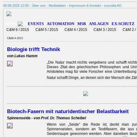
06.08.2026 12:50 -
Über uns
-
Mediadaten
-
Impressum & Kontakt
-
succidia AG
NEWS
EVENTS
AUTOMATION
MSR
ANLAGEN
EX-SCHUTZ
C&M 6 / 2015
C&M 5 / 2015
C&M 4 / 2015
C&M 3 / 2015
C&M 2 /
C&M-4-2013
Biologie trifft Technik
von Lukas Hamm
„Die Natur macht nichts vergebens und schafft nichts
Dieses Zitat des griechischen Philosophen und Uni
Aristoteles mag für viele Forscher eine Untertreibung
Natur schafft Dinge, an denen sich der Mensch die Zä
Biotech-Fasern mit naturidentischer Belastbarkeit
Spinnenseide -
von Prof. Dr. Thomas Scheibel
Wenn von „Seide“ die Rede ist, denkt man zun
Spinnenseiden, sondern an Textilfasern, die au
Seidenraupe gewonnen werden. Aber daneben faszi