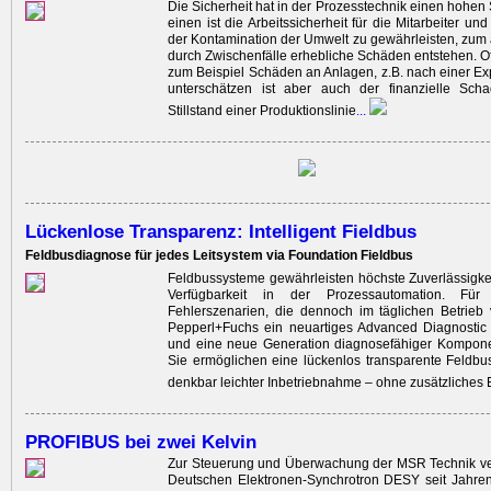
Die Sicherheit hat in der Prozesstechnik einen ­hohen
einen ist die Arbeitssicherheit für die Mitarbeiter u
der Kontamination der Umwelt zu gewährleisten, zu
durch Zwischenfälle erhebliche Schäden entstehen. Off
zum Beispiel Schäden an Anlagen, z.B. nach einer Exp
unterschätzen ist aber auch der finanzielle Sch
Stillstand einer Produk­tionslinie
...
Lückenlose Transparenz: Intelligent Fieldbus
Feldbusdiagnose für jedes Leitsystem via Foundation Fieldbus
Feldbussysteme gewährleisten höchste Zuverlässigk
Verfügbarkeit in der Prozessautomation. Für
Fehlerszenarien, die dennoch im täglichen Betrieb
Pepperl+Fuchs ein neuartiges Advanced Diagnosti
und eine neue Generation diagnosefähiger Komponen
Sie ermöglichen eine lückenlos transparente Feldbusi
denkbar leichter Inbetriebnahme – ohne zusätzliches
PROFIBUS bei zwei Kelvin
Zur Steuerung und Überwachung der MSR Technik ve
Deutschen Elektronen-Synchrotron DESY seit Jahr