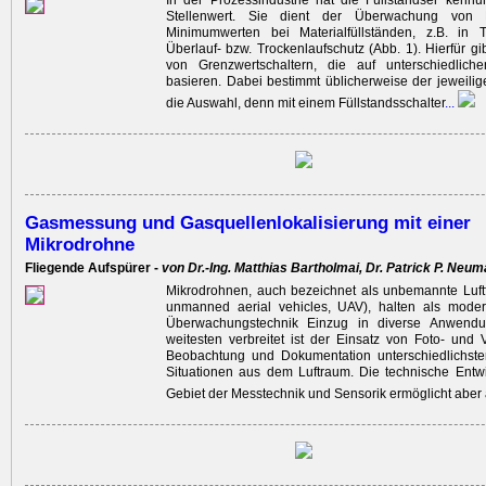
In der Prozessindustrie hat die Füllstandser kenn
Stellenwert. Sie dient der ­Über­wachung von
Minimumwerten bei Materialfüllständen, z.B. in 
Überlauf- bzw. Trockenlaufschutz (Abb. 1). Hierfür gi
von Grenz­wertschaltern, die auf unterschiedlich
basieren. Dabei bestimmt üblicherweise der ­jeweilig
die Auswahl, denn mit einem Füllstandsschalter
...
Gasmessung und Gasquellenlokalisierung mit einer
Mikrodrohne
Fliegende Aufspürer -
von Dr.-Ing. Matthias Bartholmai, Dr. Patrick P. Neu
Mikrodrohnen, auch bezeichnet als unbemannte Luft
unmanned aerial vehicles, UAV), halten als modern
Überwachungstechnik Einzug in diverse Anwendu
weitesten verbreitet ist der Einsatz von Foto- und 
Beobachtung und Dokumentation unterschiedlichst
Situationen aus dem Luftraum. Die technische Entw
Gebiet der Messtechnik und Sensorik ermöglicht aber