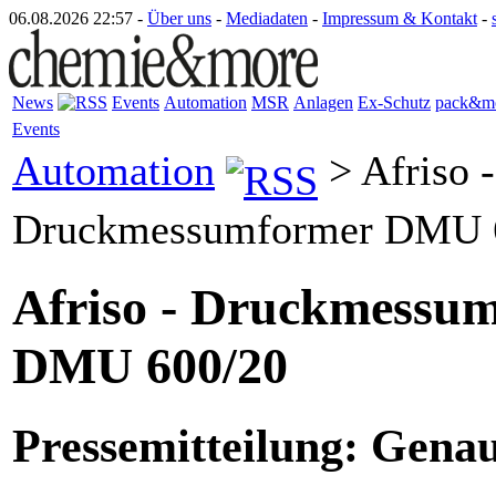
06.08.2026 22:57 -
Über uns
-
Mediadaten
-
Impressum & Kontakt
-
News
Events
Automation
MSR
Anlagen
Ex-Schutz
pack&m
Events
Automation
> Afriso -
Druckmessumformer DMU 
Afriso - Druckmessu
DMU 600/20
Pressemitteilung: Genau