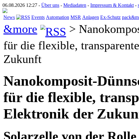
06.08.2026 12:27 -
Über uns
-
Mediadaten
-
Impressum & Kontakt
-
News
Events
Automation
MSR
Anlagen
Ex-Schutz
pack&m
&more
> Nanokompos
für die flexible, transparent
Zukunft
Nanokomposit-Dünnsc
für die flexible, trans
Elektronik der Zukun
Solarzelle von der Rolle