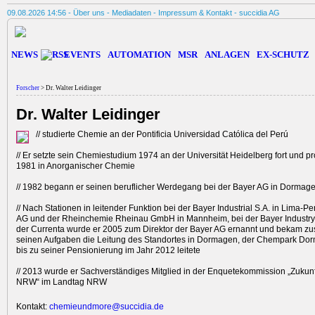
09.08.2026 14:56 -
Über uns
-
Mediadaten
-
Impressum & Kontakt
-
succidia AG
NEWS
EVENTS
AUTOMATION
MSR
ANLAGEN
EX-SCHUTZ
Forscher
> Dr. Walter Leidinger
Dr. Walter Leidinger
// studierte Chemie an der Pontificia Universidad Católica del Perú
// Er setzte sein Chemiestudium 1974 an der Universität Heidelberg fort und pr
1981 in Anorganischer Chemie
// 1982 begann er seinen beruflicher Werdegang bei der Bayer AG in Dormag
// Nach Stationen in leitender Funktion bei der Bayer Industrial S.A. in Lima-Pe
AG und der Rheinchemie Rheinau GmbH in Mannheim, bei der Bayer Industry
der Currenta wurde er 2005 zum Direktor der Bayer AG ernannt und bekam zus
seinen Aufgaben die Leitung des Standortes in Dormagen, der Chempark Dor
bis zu seiner Pensionierung im Jahr 2012 leitete
// 2013 wurde er Sachverständiges Mitglied in der Enquetekommission „Zukunf
NRW“ im Landtag NRW
Kontakt:
chemieundmore@succidia.de