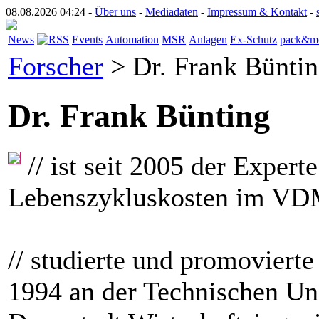
08.08.2026 04:24 -
Über uns
-
Mediadaten
-
Impressum & Kontakt
-
News
Events
Automation
MSR
Anlagen
Ex-Schutz
pack&m
Forscher
> Dr. Frank Bünti
Dr. Frank Bünting
// ist seit 2005 der Experte
Lebenszykluskosten im V
// studierte und promovierte
1994 an der Technischen Uni