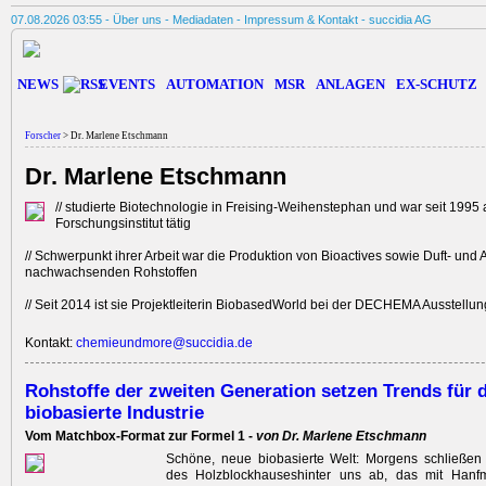
07.08.2026 03:55 -
Über uns
-
Mediadaten
-
Impressum & Kontakt
-
succidia AG
NEWS
EVENTS
AUTOMATION
MSR
ANLAGEN
EX-SCHUTZ
Forscher
> Dr. Marlene Etschmann
Dr. Marlene Etschmann
// studierte Biotechnologie in Freising-Weihenstephan und war seit 1
Forschungs­institut tätig
// Schwerpunkt ihrer Arbeit war die Produktion von Bioactives sowie Duft- und
nachwachsenden Rohstoffen
// Seit 2014 ist sie Projektleiterin BiobasedWorld bei der DECHEMA Ausstell
Kontakt:
chemieundmore@succidia.de
Rohstoffe der zweiten Generation setzen Trends für d
biobasierte Industrie
Vom Matchbox-Format zur Formel 1 -
von Dr. Marlene Etschmann
Schöne, neue biobasierte Welt: Morgens schließen 
des Holzblockhauseshinter uns ab, das mit Hanf