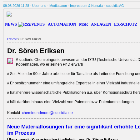
09.08.2026 11:28 -
Über uns
-
Mediadaten
-
Impressum & Kontakt
-
succidia AG
NEWS
EVENTS
AUTOMATION
MSR
ANLAGEN
EX-SCHUTZ
Forscher
> Dr. Sören Eriksen
Dr. Sören Eriksen
// studierte Chemieingenieur­wesen an der DTU (Technische Universität ­
Kopenhagen, wo er seinen PhD erwarb
// Seit Mitte der 90er-Jahre arbeitet er für Tantaline als Leiter der Forschung 
// Er besitzt nunmehr eine umfangreiche ­Expertise in einer Vielzahl industrie
// hat mehrere wissenschaftliche Publikationen u.a. über Korrosionsschutz h
// hält darüber hinaus eine Vielzahl von Patenten bzw. Patent­anmeldungen
Kontakt:
chemieundmore@succidia.de
Neue Materiallösungen für eine signifikant erhöhte 
im Prozess
Überragende Korrosionsbeständigkeit -
von Dr. Sören Eriksen