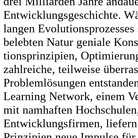
drei Milliarden Jahre andau
Entwicklungsgeschichte. Wä
langen Evolutionsprozesses 
belebten Natur geniale Kons
tionsprinzipien, Optimierun
zahlreiche, teilweise überra
Problemlösungen entstanden
Learning Network, einem V
mit namhaften Hochschulen,
Entwicklungs­firmen, liefern
Prinzipien neue Impulse für